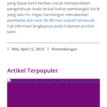
yang dapat kami berikan untuk memperdalam
pengetahuan Anda terkait bahan pembangkit listrik
yang satu ini. migas Sarolangun menawarkan
pembelian bio solar (B-30) non subsidi termurah
.
Cek informasi lengkapnya pada halaman produk
kami.
Rilis:
April 12, 2023
Pertambangan
Artikel Terpopuler