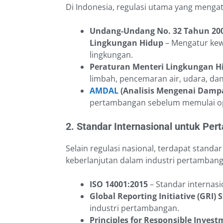
Di Indonesia, regulasi utama yang menga
Undang-Undang No. 32 Tahun 200
Lingkungan Hidup
– Mengatur kew
lingkungan.
Peraturan Menteri Lingkungan H
limbah, pencemaran air, udara, dan
AMDAL
(Analisis Mengenai Damp
pertambangan sebelum memulai op
2. Standar Internasional untuk Pe
Selain regulasi nasional, terdapat stan
keberlanjutan dalam industri pertambanga
ISO 14001:2015
– Standar internas
Global Reporting Initiative (GRI)
industri pertambangan.
Principles for Responsible Invest