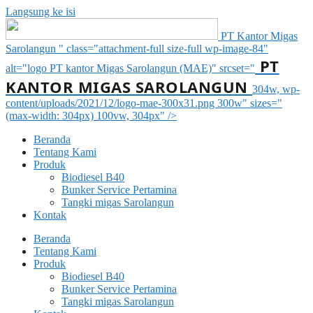
Langsung ke isi
PT Kantor Migas
Sarolangun " class="attachment-full size-full wp-image-84"
PT
alt="logo PT kantor Migas Sarolangun (MAE)" srcset="
KANTOR MIGAS SAROLANGUN
304w, wp-
content/uploads/2021/12/logo-mae-300x31.png 300w" sizes="
(max-width: 304px) 100vw, 304px" />
Beranda
Tentang Kami
Produk
Biodiesel B40
Bunker Service Pertamina
Tangki migas Sarolangun
Kontak
Beranda
Tentang Kami
Produk
Biodiesel B40
Bunker Service Pertamina
Tangki migas Sarolangun