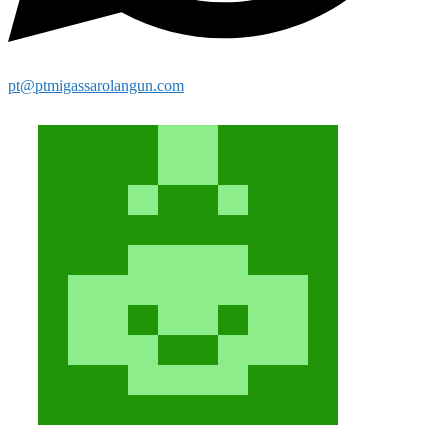
pt@ptmigassarolangun.com