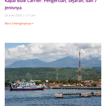
Kapal Bulk Carrier: Pengertian, Sejarah, dan 7
Jenisnya
20 June 2024
1:11 pm
Baca Selengkapnya »