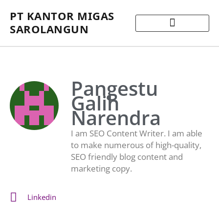
PT KANTOR MIGAS
SAROLANGUN
Pangestu
Galih
Narendra
I am SEO Content Writer. I am able
to make numerous of high-quality,
SEO friendly blog content and
marketing copy.
Linkedin