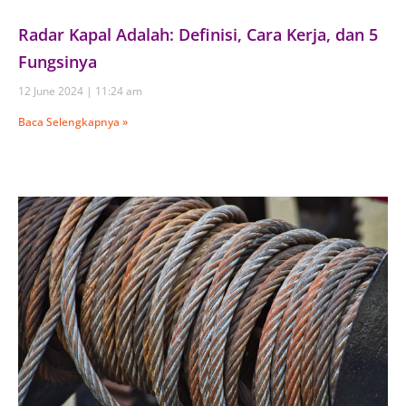
Radar Kapal Adalah: Definisi, Cara Kerja, dan 5
Fungsinya
12 June 2024
11:24 am
Baca Selengkapnya »