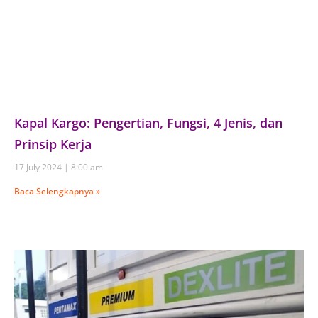
Kapal Kargo: Pengertian, Fungsi, 4 Jenis, dan
Prinsip Kerja
17 July 2024
8:00 am
Baca Selengkapnya »