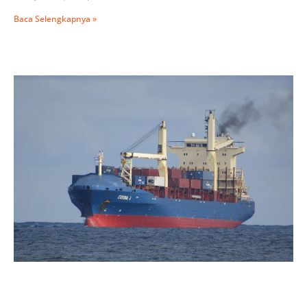
Baca Selengkapnya »