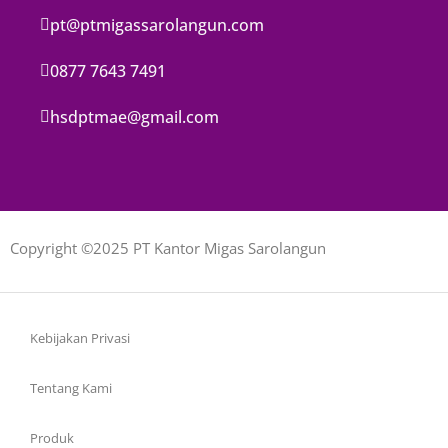
pt@ptmigassarolangun.com
0877 7643 7491
hsdptmae@gmail.com
Copyright ©2025 PT Kantor Migas Sarolangun
Kebijakan Privasi
Tentang Kami
Produk