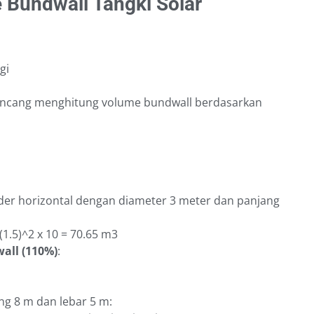
Bundwall Tangki Solar
gi
rancang menghitung volume bundwall berdasarkan
inder horizontal dengan diameter 3 meter dan panjang
(1.5)^2 x 10 = 70.65 m3
all (110%)
:
ng 8 m dan lebar 5 m: