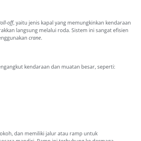
oll-off
, yaitu jenis kapal yang memungkinkan kendaraan
kkan langsung melalui roda. Sistem ini sangat efisien
menggunakan
crane
.
engangkut kendaraan dan muatan besar, seperti:
okoh, dan memiliki jalur atau ramp untuk
ecara mandiri. Ramp ini terhubung ke dermaga