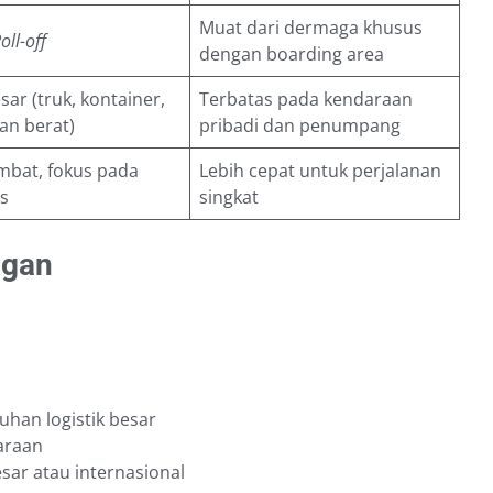
Muat dari dermaga khusus
oll-off
dengan boarding area
sar (truk, kontainer,
Terbatas pada kendaraan
an berat)
pribadi dan penumpang
mbat, fokus pada
Lebih cepat untuk perjalanan
as
singkat
ngan
uhan logistik besar
araan
esar atau internasional