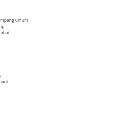
enumpang umum
amp
ambat
k
badi