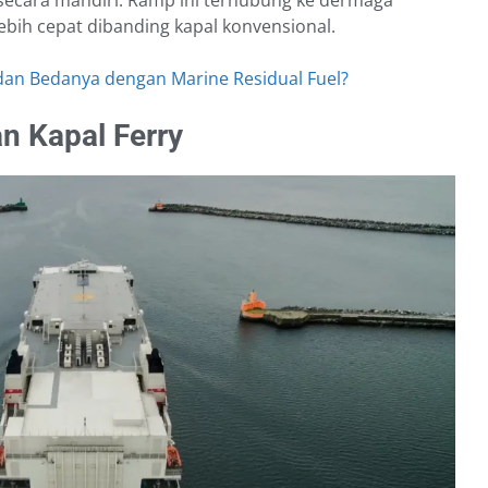
bih cepat dibanding kapal konvensional.
u dan Bedanya dengan Marine Residual Fuel?
n Kapal Ferry