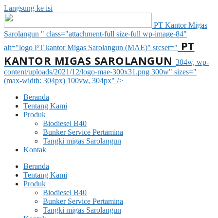
Langsung ke isi
PT Kantor Migas
Sarolangun " class="attachment-full size-full wp-image-84"
PT
alt="logo PT kantor Migas Sarolangun (MAE)" srcset="
KANTOR MIGAS SAROLANGUN
304w, wp-
content/uploads/2021/12/logo-mae-300x31.png 300w" sizes="
(max-width: 304px) 100vw, 304px" />
Beranda
Tentang Kami
Produk
Biodiesel B40
Bunker Service Pertamina
Tangki migas Sarolangun
Kontak
Beranda
Tentang Kami
Produk
Biodiesel B40
Bunker Service Pertamina
Tangki migas Sarolangun