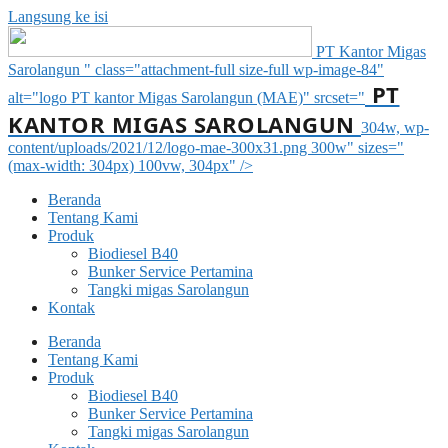
Langsung ke isi
PT Kantor Migas
Sarolangun " class="attachment-full size-full wp-image-84"
PT
alt="logo PT kantor Migas Sarolangun (MAE)" srcset="
KANTOR MIGAS SAROLANGUN
304w, wp-
content/uploads/2021/12/logo-mae-300x31.png 300w" sizes="
(max-width: 304px) 100vw, 304px" />
Beranda
Tentang Kami
Produk
Biodiesel B40
Bunker Service Pertamina
Tangki migas Sarolangun
Kontak
Beranda
Tentang Kami
Produk
Biodiesel B40
Bunker Service Pertamina
Tangki migas Sarolangun